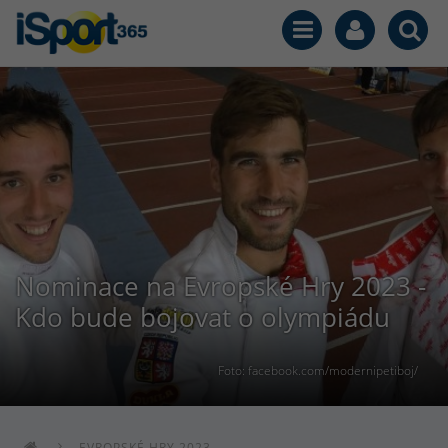
Nominace na Evropské Hry 2023 -
Kdo bude bojovat o olympiádu
Foto: facebook.com/modernipetiboj/
EVROPSKÉ HRY 2023