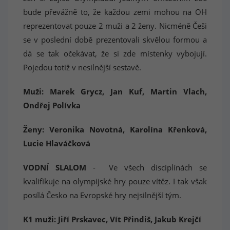
bude převážně to, že každou zemi mohou na OH
reprezentovat pouze 2 muži a 2 ženy. Nicméně Češi
se v poslední době prezentovali skvělou formou a
dá se tak očekávat, že si zde místenky vybojují.
Pojedou totiž v nesilnější sestavě.
Muži: Marek Grycz, Jan Kuf, Martin Vlach,
Ondřej Polívka
Ženy: Veronika Novotná, Karolína Křenková,
Lucie Hlaváčková
VODNÍ SLALOM
- Ve všech disciplínách se
kvalifikuje na olympijské hry pouze vítěz. I tak však
posílá Česko na Evropské hry nejsilnější tým.
K1 muži: Jiří Prskavec, Vít Přindiš, Jakub Krejčí