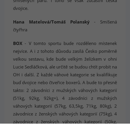
smíšených párů. I toho se však zúčastní česká
dvojice.
Hana Matelová/Tomáš Polanský
- Smíšená
čtyřhra
BOX
- V tomto sportu bude rozděleno místenek
nejvíce. A i z tohoto důvodu zasílá Česko poměrně
velkou sestavu, kde bude velkým želízkem v ohni
Lucie Sedláčková, ale určitě se budou chtít probít na
OH i další. Z každé váhové kategorie se kvalifikuje
buď dvojice nebo čtveřice boxerů. A bude to přesně
takto: 2 závodníci z mužských váhových kategorií
(51kg, 92kg, 92kg+), 4 závodníci z mužských
váhových kategorií (57kg, 63,5kg, 71kg, 80kg), 2
závodnice z ženských váhových kategorií (75kg), 4
závodnice z ženských váhových kategorií (50kg,
54kg, 57kg, 60kg, 66kg).