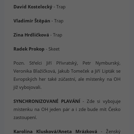
David Kostelecký
- Trap
Vladimír Štěpán
- Trap
Zina Hrdličková
- Trap
Radek Prokop
- Skeet
Pozn. Střelci Jiří Přívratský, Petr Nymburský,
Veronika Blažíčková, Jakub Tomeček a Jiří Lipták se
Evropských her také zúčastní, ale místenky na OH
již vybojovali.
SYNCHRONIZOVANÉ PLAVÁNÍ
- Zde si vybojuje
místenku na OH jeden pár a i zde bude mít Česko
zastoupení.
Karolína Klusková/Aneta Mrázková
- Ženský