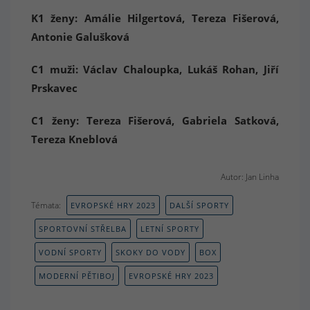
K1 ženy: Amálie Hilgertová, Tereza Fišerová,
Antonie Galušková
C1 muži: Václav Chaloupka, Lukáš Rohan, Jiří
Prskavec
C1 ženy: Tereza Fišerová, Gabriela Satková,
Tereza Kneblová
Autor: Jan Linha
Témata:
EVROPSKÉ HRY 2023
DALŠÍ SPORTY
SPORTOVNÍ STŘELBA
LETNÍ SPORTY
VODNÍ SPORTY
SKOKY DO VODY
BOX
MODERNÍ PĚTIBOJ
EVROPSKÉ HRY 2023