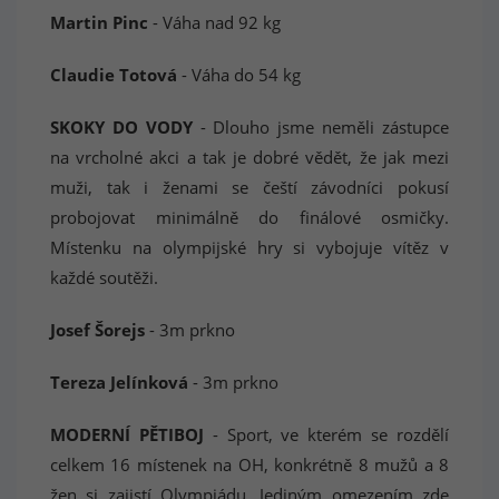
Martin Pinc
- Váha nad 92 kg
Claudie Totová
- Váha do 54 kg
SKOKY DO VODY
- Dlouho jsme neměli zástupce
na vrcholné akci a tak je dobré vědět, že jak mezi
muži, tak i ženami se čeští závodníci pokusí
probojovat minimálně do finálové osmičky.
Místenku na olympijské hry si vybojuje vítěz v
každé soutěži.
Josef Šorejs
- 3m prkno
Tereza Jelínková
- 3m prkno
MODERNÍ PĚTIBOJ
- Sport, ve kterém se rozdělí
celkem 16 místenek na OH, konkrétně 8 mužů a 8
žen si zajistí Olympiádu. Jediným omezením zde