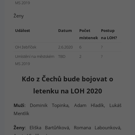
MS 2019
Ženy
Událost
Datum
Počet
Postup
místenek
na LOH?
OH žebříček
2.6.2020
6
?
Umístění na městském
TBD
2
?
MS 2019
Kdo z Čechů bude bojovat o
letenku na LOH 2020
Muži
: Dominik Topinka, Adam Hladík, Lukáš
Mentlík
Ženy
: Eliška Bartůňková, Romana Labounková,