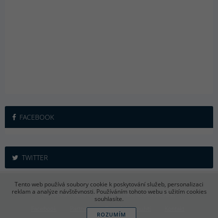
FACEBOOK
TWITTER
iSport365.cz © 2015 – 2026
Tento web používá soubory cookie k poskytování služeb, personalizaci
reklam a analýze návštěvnosti. Používáním tohoto webu s užitím cookies
Kopírování obsahu je bez souhlasu autora trestné.
souhlasíte.
Facebook
Partneři
Podmínky použití
Kontakt
ROZUMÍM