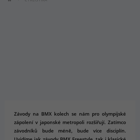
Závody na BMX kolech se nám pro olympijské
zápolení v japonské metropoli rozšiřují. Zatímco
závodníků bude méně, bude více disciplín.
Uvidíme jak závody BMX Freestyle, tak i klasické