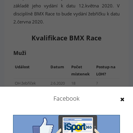
základě jeho vydání k datu 12.května 2020. V
disciplíně BMX Race to bude vydání žebříčku k datu
2.června 2020.
Kvalifikace BMX Race
Muži
Událost
Datum
Počet
Postup na
místenek
LOH?
OH žebříček
2.6.2020
18
?
UCI žebříček
2.6.2020
3
?
Facebook
jednotlivců
Umístění na MS
TBD
2
?
2020
Ženy