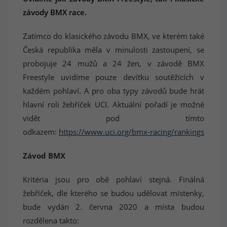
závody BMX race.
Zatímco do klasického závodu BMX, ve kterém také
Česká republika měla v minulosti zastoupení, se
probojuje 24 mužů a 24 žen, v závodě BMX
Freestyle uvidíme pouze devítku soutěžících v
každém pohlaví. A pro oba typy závodů bude hrát
hlavní roli žebříček UCI. Aktuální pořadí je možné
vidět pod tímto
odkazem:
https://www.uci.org/bmx-racing/rankings
Závod BMX
Kritéria jsou pro obě pohlaví stejná. Finálná
žebříček, dle kterého se budou udělovat místenky,
bude vydán 2. června 2020 a místa budou
rozdělena takto: