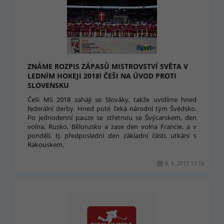
ZNÁME ROZPIS ZÁPASŮ MISTROVSTVÍ SVĚTA V
LEDNÍM HOKEJI 2018! ČEŠI NA ÚVOD PROTI
SLOVENSKU
Češi MS 2018 zahájí se Slováky, takže uvidíme hned
federální derby. Hned poté čeká národní tým Švédsko.
Po jednodenní pauze se střetnou se Švýcarskem, den
volna, Rusko, Bělorusko a zase den volna Francie, a v
pondělí, tj. předposlední den základní části, utkání s
Rakouskem.
8. 8. 2017 12:18