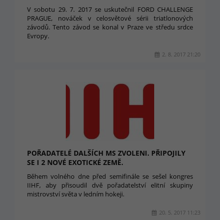
V sobotu 29. 7. 2017 se uskutečnil FORD CHALLENGE
PRAGUE, nováček v celosvětové sérii triatlonových
závodů. Tento závod se konal v Praze ve středu srdce
Evropy.
2. 8. 2017 21:20
POŘADATELÉ DALŠÍCH MS ZVOLENI. PŘIPOJILY
SE I 2 NOVÉ EXOTICKÉ ZEMĚ.
Během volného dne před semifinále se sešel kongres
IIHF, aby přisoudil dvě pořadatelství elitní skupiny
mistrovství světa v ledním hokeji.
20. 5. 2017 11:23