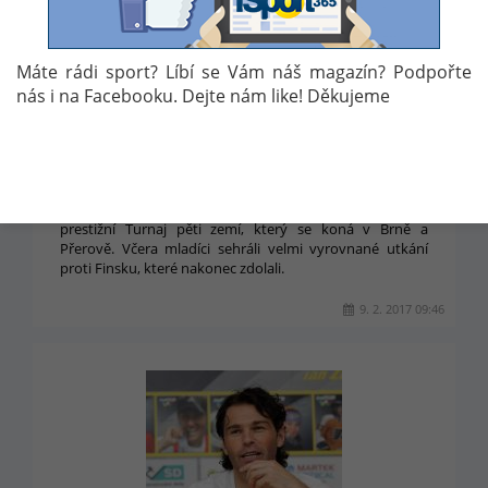
Máte rádi sport? Líbí se Vám náš magazín? Podpořte
nás i na Facebooku. Dejte nám like! Děkujeme
SEDMNÁCTKA VSTOUPILA DO TURNAJE
VÝTEČNĚ!
Reprezentace do sedmnácti let včera zahájila velmi
prestižní Turnaj pěti zemí, který se koná v Brně a
Přerově. Včera mladíci sehráli velmi vyrovnané utkání
proti Finsku, které nakonec zdolali.
9. 2. 2017 09:46