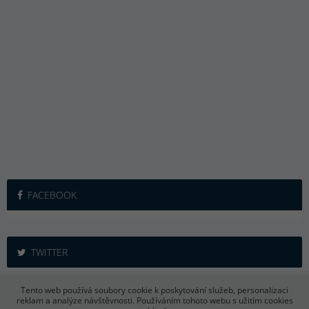
FACEBOOK
TWITTER
iSport365.cz © 2015 – 2026
Tento web používá soubory cookie k poskytování služeb, personalizaci
reklam a analýze návštěvnosti. Používáním tohoto webu s užitím cookies
Kopírování obsahu je bez souhlasu autora trestné.