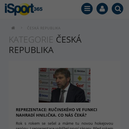
ČESKÁ REPUBLIKA
KATEGORIE
ČESKÁ
REPUBLIKA
REPREZENTACE: RUČINSKÉHO VE FUNKCI
NAHRADÍ HNILIČKA. CO NÁS ČEKÁ?
Rok s rokem se sešel a máme tu novou hokejovou
sezónu. I reprezentace vyhlížejí první zápasy. Před rokem