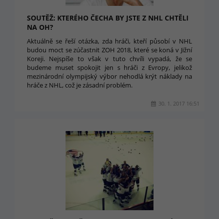
SOUTĚŽ: KTERÉHO ČECHA BY JSTE Z NHL CHTĚLI
NA OH?
Aktuálně se řeší otázka, zda hráči, kteří působí v NHL
budou moct se zúčastnit ZOH 2018, které se koná v Jižní
Koreji. Nejspíše to však v tuto chvíli vypadá, že se
budeme muset spokojit jen s hráči z Evropy, jelikož
mezinárodní olympijský výbor nehodlá krýt náklady na
hráče z NHL, což je zásadní problém.
30. 1. 2017 16:51