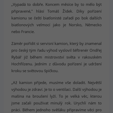
„Vypadá to dobře. Koncem měsíce by to mělo být
připravené," hlásí Tomáš Žídek. Díky pořízení
kamionu se čeští biatlonisté zařadí po bok dalších
biatlonových velmocí jako je Norsko, Německo
nebo Francie.
Záměr pořídit si servisní kamion, který by znamenal
pro český tým řadu výhod vyslovil šéftrenér Ondřej
Rybář již během mistrovství světa v rakouském
Hochfilzenu. Jedním z důvodu pořízení je udržení
kroku se světovou špičkou.
„Až kamion přijede, musíme vše doladit. Největší
výhodou je zdraví. Je to o ventilaci. Další výhodou je
mašina na broušení lyží. To je velká věc, kterou
jsme začali používat minulý rok. Urychlí nám to
práci. Během jednoho svěťáku připravíme věci pro