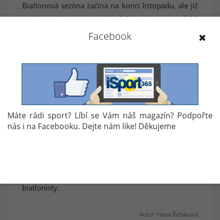
Biatlonová sezóna začíná na konci listopadu, ale již
nyní mají servismani hodně práce v podobě
přípravy materiálů. Pro Gabrielu Koukalovou je k
Facebook
dispozici zhruba čtyřicet párů lyží, které testují a
probírají, aby vybrali ty nejvhodnější.
Žídek také přiznal, že někdy se příprava lyží
nepovede a biatlonisti nemají vhodně namazáno.
„Naším cílem je, že v nejhorším bude závodník
Máte rádi sport? Líbí se Vám náš magazín? Podpořte
připraven do průměru. Ale chceme mít samozřejmě
nás i na Facebooku. Dejte nám like! Děkujeme
ty nejlepší lyže." Práce servismanů nekončí ani v
momentě, kdy závodníci vyběhnou na trať. Žídek se
svým týmem pozorně sleduje, jak lyže jedou, aby je
mohli dál ladit a co nejlépe připravit pro
biatlonisty.
Autor: Hana Řeháková