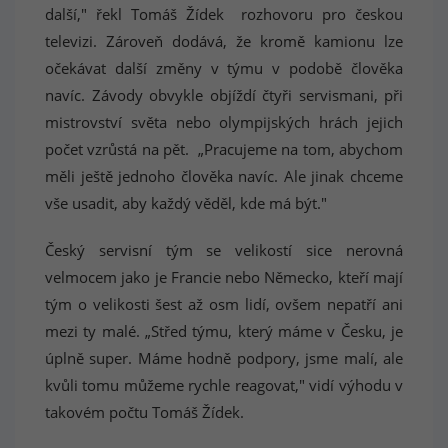
další," řekl Tomáš Žídek rozhovoru pro českou
televizi. Zároveň dodává, že kromě kamionu lze
očekávat další změny v týmu v podobě člověka
navíc. Závody obvykle objíždí čtyři servismani, při
mistrovství světa nebo olympijských hrách jejich
počet vzrůstá na pět. „Pracujeme na tom, abychom
měli ještě jednoho člověka navíc. Ale jinak chceme
vše usadit, aby každý věděl, kde má být."
Český servisní tým se velikostí sice nerovná
velmocem jako je Francie nebo Německo, kteří mají
tým o velikosti šest až osm lidí, ovšem nepatří ani
mezi ty malé. „Střed týmu, který máme v Česku, je
úplně super. Máme hodně podpory, jsme malí, ale
kvůli tomu můžeme rychle reagovat," vidí výhodu v
takovém počtu Tomáš Žídek.