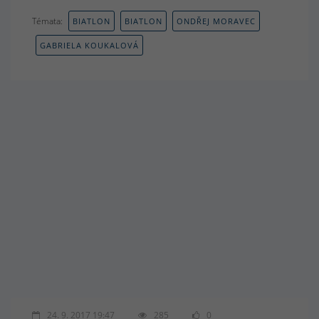
Témata:
BIATLON
BIATLON
ONDŘEJ MORAVEC
GABRIELA KOUKALOVÁ
24. 9. 2017 19:47
285
0