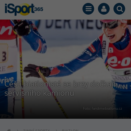
Čeští biatlonisté se brzy dočkají
servisního kamionu
Foto: fandimebiatlonu.cz
ZIMNÍ SPORTY
BIATLON