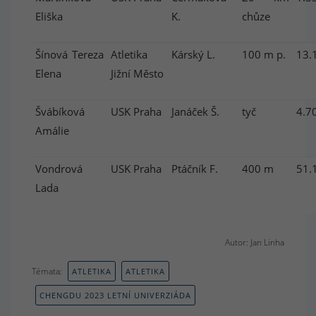
Eliška
K.
chůze
Šínová Tereza
Atletika
Kárský L.
100 m p.
13.
Elena
Jižní Město
Švábíková
USK Praha
Janáček Š.
tyč
4.70
Amálie
Vondrová
USK Praha
Ptáčník F.
400 m
51.
Lada
Autor: Jan Linha
Témata:
ATLETIKA
ATLETIKA
CHENGDU 2023 LETNÍ UNIVERZIÁDA