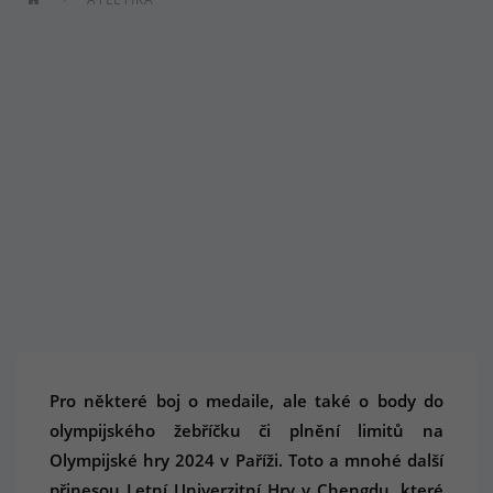
Pro některé boj o medaile, ale také o body do
olympijského žebříčku či plnění limitů na
Olympijské hry 2024 v Paříži. Toto a mnohé další
přinesou Letní Univerzitní Hry v Chengdu, které