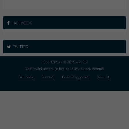
FACEBOOK
TWITTER
iSport365.cz © 2015 – 2026
Kopírování obsahu je bez souhlasu autora trestné.
Facebook
Partneři
Podmínky použití
Kontakt