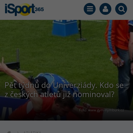
Pět týdnů do Univerziády. Kdo se
z českých atletů již nominoval?
Foto: www.gym-nymburk.cz
ATLETIKA