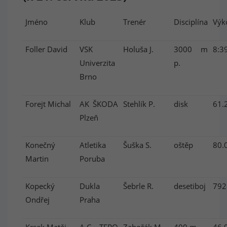
Jméno
Klub
Trenér
Disciplína
Výk
Foller David
VSK
Holuša J.
3000 m
8:3
Univerzita
p.
Brno
Forejt Michal
AK ŠKODA
Stehlík P.
disk
61.
Plzeň
Konečný
Atletika
Šuška S.
oštěp
80.
Martin
Poruba
Kopecký
Dukla
Šebrle R.
desetiboj
792
Ondřej
Praha