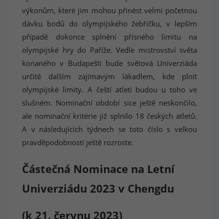
výkonům, které jim mohou přinést velmi početnou
dávku bodů do olympijského žebříčku, v lepším
případě dokonce splnění přísného limitu na
olympijské hry do Paříže. Vedle mistrovství světa
konaného v Budapešti bude světová Univerziáda
určitě dalším zajímavým lákadlem, kde plnit
olympijské limity. A čeští atleti budou u toho ve
slušném. Nominační období sice ještě neskončilo,
ale nominační kritérie již splnilo 18 českých atletů.
A v následujících týdnech se toto číslo s velkou
pravděpodobností ještě rozroste.
Částečná Nominace na Letní
Univerziádu 2023 v Chengdu
(k 21. červnu 2023)