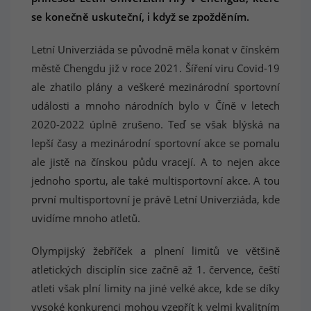
se konečně uskuteční, i když se zpožděním.
Letní Univerziáda se původně měla konat v čínském
městě Chengdu již v roce 2021. Šíření viru Covid-19
ale zhatilo plány a veškeré mezinárodní sportovní
události a mnoho národních bylo v Číně v letech
2020-2022 úplně zrušeno. Teď se však blýská na
lepší časy a mezinárodní sportovní akce se pomalu
ale jistě na čínskou půdu vracejí. A to nejen akce
jednoho sportu, ale také multisportovní akce. A tou
první multisportovní je právě Letní Univerziáda, kde
uvidíme mnoho atletů.
Olympijský žebříček a plnení limitů ve většině
atletických disciplín sice začně až 1. července, čeští
atleti však plní limity na jiné velké akce, kde se díky
vysoké konkurenci mohou vzepřít k velmi kvalitním