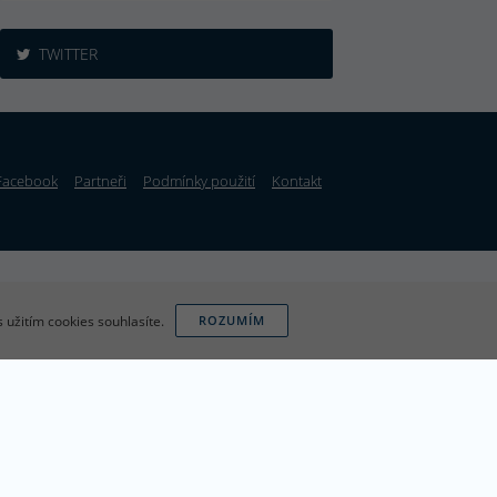
TWITTER
Facebook
Partneři
Podmínky použití
Kontakt
 užitím cookies souhlasíte.
ROZUMÍM