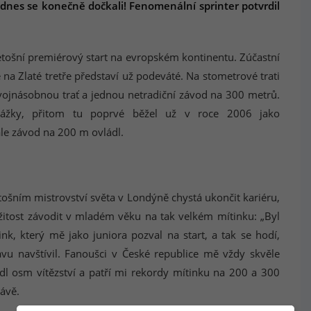
A dnes se konečně dočkali! Fenomenální sprinter potvrdil
etošní premiérový start na evropském kontinentu. Zúčastní
na Zlaté tretře představí už podeváté. Na stometrové trati
l dvojnásobnou trať a jednou netradiční závod na 300 metrů.
rážky, přitom tu poprvé běžel už v roce 2006 jako
ale závod na 200 m ovládl.
etošním mistrovství světa v Londýně chystá ukončit kariéru,
žitost závodit v mladém věku na tak velkém mítinku: „Byl
nk, který mě jako juniora pozval na start, a tak se hodí,
avu navštívil. Fanoušci v České republice mě vždy skvěle
edl osm vítězství a patří mi rekordy mítinku na 200 a 300
rávě.