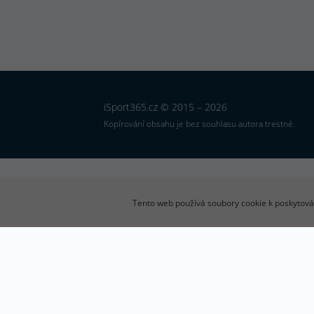
iSport365.cz © 2015 – 2026
Kopírování obsahu je bez souhlasu autora trestné.
Tento web používá soubory cookie k poskytován