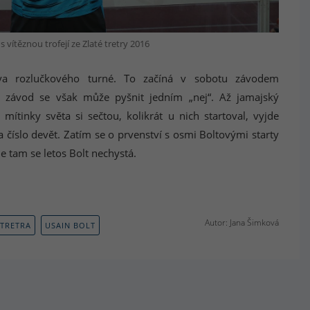
s vítěznou trofejí ze Zlaté tretry 2016
ova rozlučkového turné. To začíná v sobotu závodem
 závod se však může pyšnit jedním „nej“. Až jamajský
ítinky světa si sečtou, kolikrát u nich startoval, vyjde
 číslo devět. Zatím se o prvenství s osmi Boltovými starty
e tam se letos Bolt nechystá.
Autor: Jana Šimková
 TRETRA
USAIN BOLT