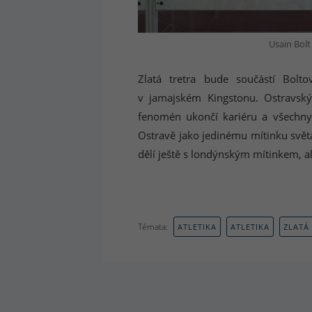
Usain Bolt 
Zlatá tretra bude součástí Bolt
v jamajském Kingstonu. Ostravský
fenomén ukončí kariéru a všechny m
Ostravě jako jedinému mítinku světa
dělí ještě s londýnským mítinkem, al
Témata:
ATLETIKA
ATLETIKA
ZLATÁ