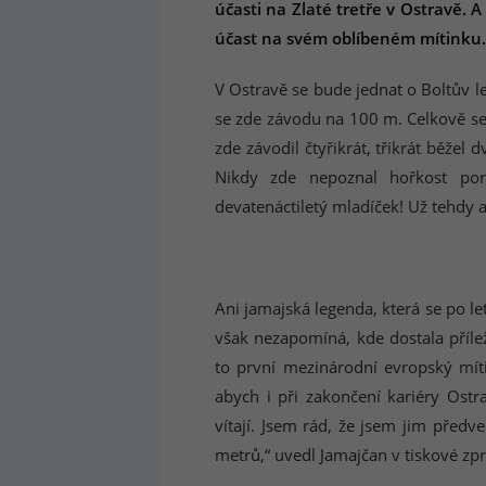
účasti na Zlaté tretře v Ostravě. 
účast na svém oblíbeném mítinku.
V Ostravě se bude jednat o Boltův l
se zde závodu na 100 m. Celkově se 
zde závodil čtyřikrát, třikrát běže
Nikdy zde nepoznal hořkost po
devatenáctiletý mladíček! Už tehdy 
Ani jamajská legenda, která se po l
však nezapomíná, kde dostala příle
to první mezinárodní evropský míti
abych i při zakončení kariéry Ostr
vítají. Jsem rád, že jsem jim předv
metrů,“ uvedl Jamajčan v tiskové zp